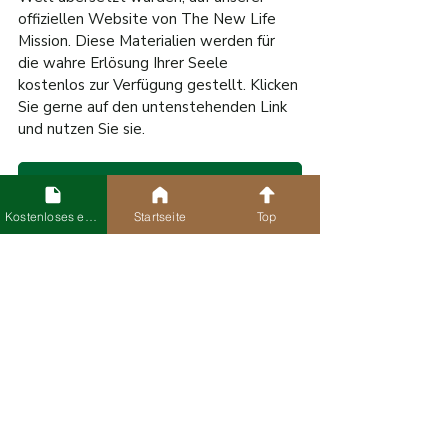
offiziellen Website von The New Life 
Mission. Diese Materialien werden für 
die wahre Erlösung Ihrer Seele 
kostenlos zur Verfügung gestellt. Klicken 
Sie gerne auf den untenstehenden Link 
und nutzen Sie sie.
KOSTENLOSE E-BOOKS UND HÖRBÜCHER
Kostenloses eBook
Startseite
Top
🔺 Alle Illustrationen und Kunstwerke in 
diesem Inhalt sind Eigentum der The New 
Life Mission © 2025. Unbefugte Nutzung, 
Vervielfältigung oder Weitergabe ist 
untersagt.
Tags:
Bibelstudium
[Blog] Bibelstudium