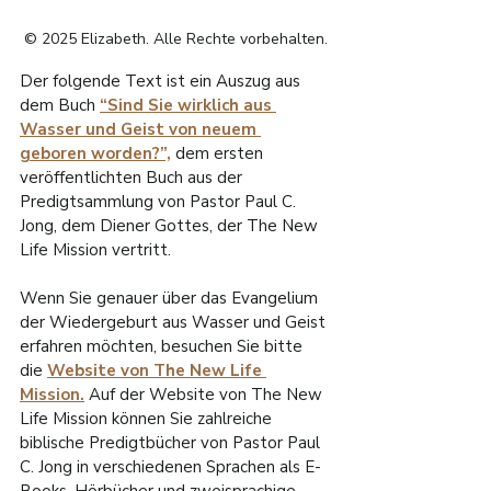
R
© 2025 Elizabeth. Alle Rechte vorbehalten.
O
Der folgende Text ist ein Auszug aus 
.
dem Buch 
“Sind Sie wirklich aus 
E
Wasser und Geist von neuem 
F
geboren worden?”,
 dem ersten 
I
veröffentlichten Buch aus der 
L
W
Predigtsammlung von Pastor Paul C. 
Jong, dem Diener Gottes, der The New 
Life Mission vertritt.
Wenn Sie genauer über das Evangelium 
der Wiedergeburt aus Wasser und Geist 
erfahren möchten, besuchen Sie bitte 
die 
Website von The New Life 
Mission.
 Auf der Website von The New 
Life Mission können Sie zahlreiche 
biblische Predigtbücher von Pastor Paul 
C. Jong in verschiedenen Sprachen als E-