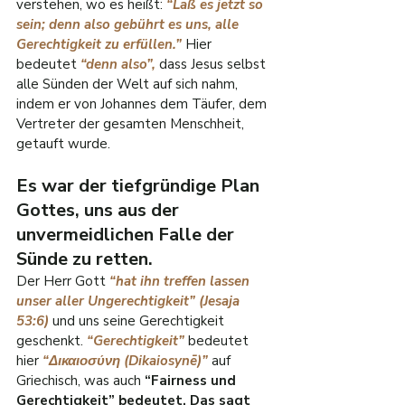
verstehen, wo es heißt: 
“Laß es jetzt so 
sein; denn also gebührt es uns, alle 
Gerechtigkeit zu erfüllen.”
 Hier 
bedeutet 
“denn also”, 
dass Jesus selbst 
alle Sünden der Welt auf sich nahm, 
indem er von Johannes dem Täufer, dem 
Vertreter der gesamten Menschheit, 
getauft wurde.
Es war der tiefgründige Plan 
Gottes, uns aus der 
unvermeidlichen Falle der 
Sünde zu retten.
Der Herr Gott 
“hat ihn treffen lassen 
unser aller Ungerechtigkeit” (Jesaja 
53:6)
 und uns seine Gerechtigkeit 
geschenkt. 
“Gerechtigkeit” 
bedeutet 
hier 
“Δικαιοσύνη (Dikaiosynē)”
 auf 
Griechisch, was auch 
“Fairness und 
Gerechtigkeit” bedeutet. Das sagt 