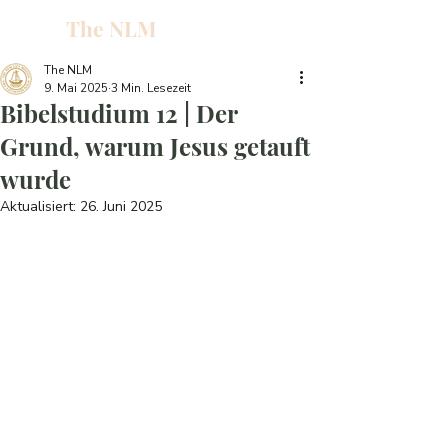
The NLM
L
W
The NLM
9. Mai 2025
3 Min. Lesezeit
E
Bibelstudium 12 | Der
N
Grund, warum Jesus getauft
wurde
E
Aktualisiert:
26. Juni 2025
H
T
G