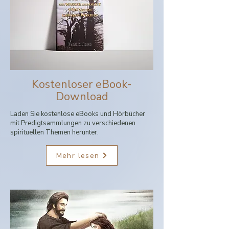
R
O
.
E
F
I
Kostenloser eBook-
L
W
Download
Laden Sie kostenlose eBooks und Hörbücher
mit Predigtsammlungen zu verschiedenen
spirituellen Themen herunter.
Mehr lesen