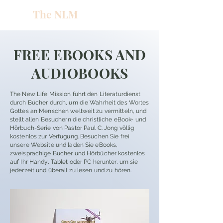
The NLM
L
W
E
FREE EBOOKS AND
N
AUDIOBOOKS
The New Life Mission führt den Literaturdienst
E
durch Bücher durch, um die Wahrheit des Wortes
Gottes an Menschen weltweit zu vermitteln, und
stellt allen Besuchern die christliche eBook- und
H
Hörbuch-Serie von Pastor Paul C. Jong völlig
kostenlos zur Verfügung. Besuchen Sie frei
unsere Website und laden Sie eBooks,
zweisprachige Bücher und Hörbücher kostenlos
T
auf Ihr Handy, Tablet oder PC herunter, um sie
jederzeit und überall zu lesen und zu hören.
G