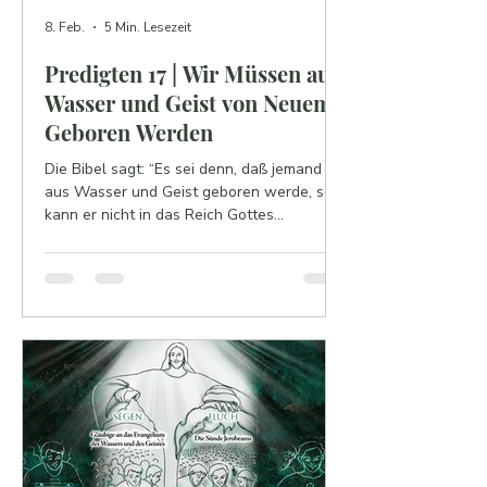
8. Feb.
5 Min. Lesezeit
Predigten 17 | Wir Müssen aus
Wasser und Geist von Neuem
Geboren Werden
Die Bibel sagt: “Es sei denn, daß jemand
aus Wasser und Geist geboren werde, so
kann er nicht in das Reich Gottes
eingehen” (Johannes 3:5). “Aus Wasser und
Geist von neuem geboren zu werden” ist
der einzige Weg, wie wir in das ewige
Königreich des Himmels gelangen können.