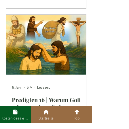
Gottes wiedergeboren werden müssen.
6. Jan.
5 Min. Lesezeit
Predigten 16 | Warum Gott
Johannes den Täufer
vorbereitet hat und welche
Kostenloses eBook
Startseite
Top
Rolle er spielt
Wenn wir Johannes den Täufer gut