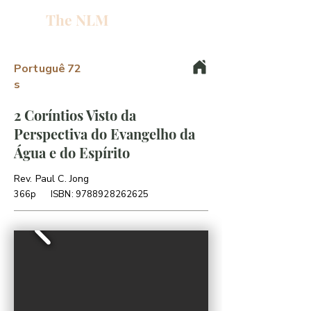
The NLM
L
W
E
Portuguê
72
s
N
2 Coríntios Visto da
Perspectiva do Evangelho da
E
Água e do Espírito
H
Rev. Paul C. Jong
366p
ISBN:
9788928262625
T
G