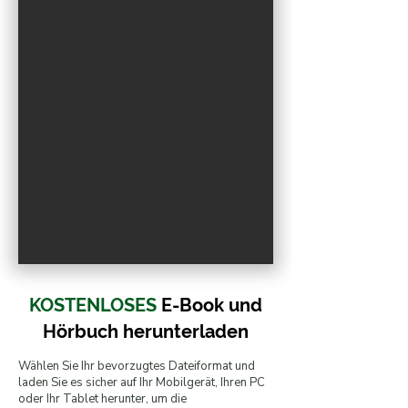
R
O
.
E
F
I
L
W
KOSTENLOSES
E-Book und
Hörbuch
herunterladen
Wählen Sie Ihr bevorzugtes Dateiformat und
laden Sie es sicher auf Ihr Mobilgerät, Ihren PC
oder Ihr Tablet herunter, um die