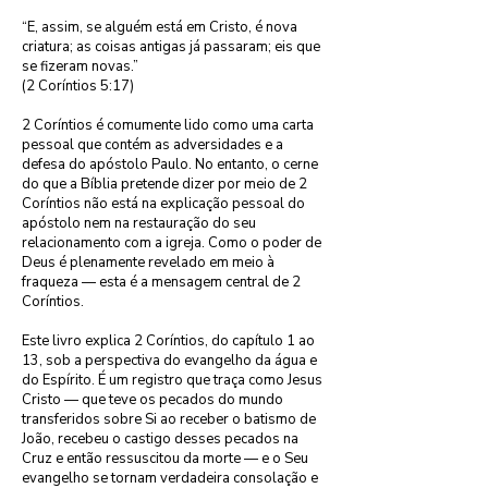
“E, assim, se alguém está em Cristo, é nova 
criatura; as coisas antigas já passaram; eis que 
se fizeram novas.”

(2 Coríntios 5:17)

2 Coríntios é comumente lido como uma carta 
pessoal que contém as adversidades e a 
defesa do apóstolo Paulo. No entanto, o cerne 
do que a Bíblia pretende dizer por meio de 2 
Coríntios não está na explicação pessoal do 
apóstolo nem na restauração do seu 
relacionamento com a igreja. Como o poder de 
Deus é plenamente revelado em meio à 
fraqueza — esta é a mensagem central de 2 
Coríntios.

Este livro explica 2 Coríntios, do capítulo 1 ao 
13, sob a perspectiva do evangelho da água e 
do Espírito. É um registro que traça como Jesus 
Cristo — que teve os pecados do mundo 
transferidos sobre Si ao receber o batismo de 
João, recebeu o castigo desses pecados na 
Cruz e então ressuscitou da morte — e o Seu 
evangelho se tornam verdadeira consolação e 