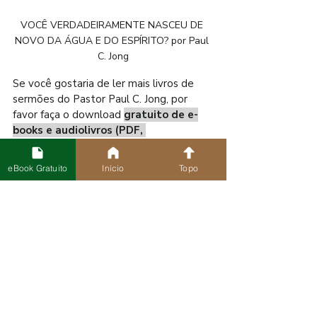
VOCÊ VERDADEIRAMENTE NASCEU DE 
NOVO DA ÁGUA E DO ESPÍRITO? por Paul 
C. Jong
Se você gostaria de ler mais livros de 
sermões do Pastor Paul C. Jong, por 
favor faça o download 
gratuito de e-
books e audiolivros (PDF, 
EPUB)
 traduzidos em vários idiomas de 
todo o mundo em nosso site oficial de 
eBook Gratuito
Início
Topo
The New Life Mission. Estes materiais 
são fornecidos gratuitamente para a 
verdadeira salvação de sua alma. Sinta-
se à vontade para clicar no link abaixo e 
fazer uso deles.
E-BOOKS E AUDIOLIVROS GRATUITOS