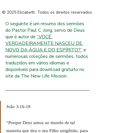
R
© 2025 Elizabeth. Todos os direitos reservados.
O
O seguinte é um resumo dos sermões 
.
do Pastor Paul C. Jong, servo de Deus 
E
que é autor de 
“
VOCÊ 
F
VERDADEIRAMENTE NASCEU DE 
I
L
NOVO DA ÁGUA E DO ESPÍRITO?
”
 e 
W
numerosas coleções de sermões, todos 
traduzidos em vários idiomas e 
disponíveis para download gratuito no 
site da The New Life Mission.
João 3:16-18
“Porque Deus amou ao mundo de tal 
maneira que deu o seu Filho unigênito, para 