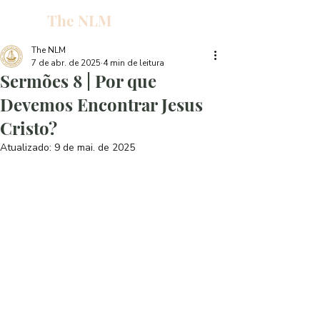
The NLM
L
W
The NLM
7 de abr. de 2025
4 min de leitura
E
Sermões 8 | Por que
N
Devemos Encontrar Jesus
Cristo?
E
Atualizado:
9 de mai. de 2025
H
T
G