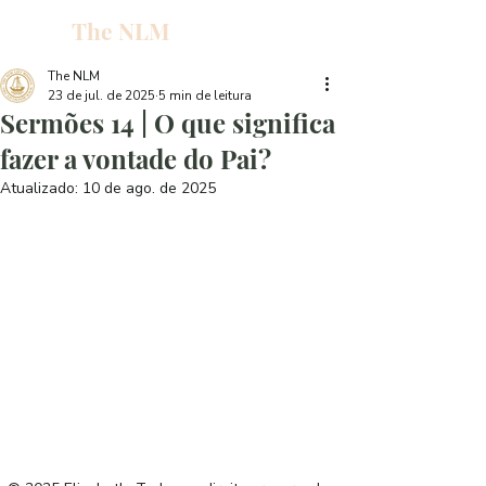
The NLM
L
W
The NLM
23 de jul. de 2025
5 min de leitura
E
Sermões 14 | O que significa
N
fazer a vontade do Pai?
Atualizado:
10 de ago. de 2025
E
H
T
G