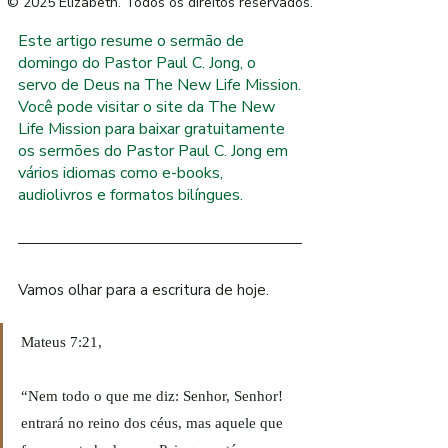
R
© 2025 Elizabeth. Todos os direitos reservados.
Este artigo resume o sermão de 
O
domingo do Pastor Paul C. Jong, o 
servo de Deus na The New Life Mission.
.
E
Você pode visitar o site da The New 
Life Mission para baixar gratuitamente 
F
os sermões do Pastor Paul C. Jong em 
I
L
vários idiomas como e-books, 
W
audiolivros e formatos bilíngues.
Vamos olhar para a escritura de hoje.
Mateus 7:21,
“Nem todo o que me diz: Senhor, Senhor! 
entrará no reino dos céus, mas aquele que 