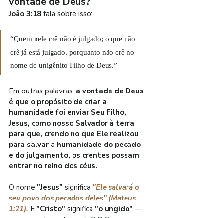
vontade de Deus?
João 3:18
 fala sobre isso:
“Quem nele crê não é julgado; o que não 
crê já está julgado, porquanto não crê no 
nome do unigênito Filho de Deus.”
Em outras palavras, 
a vontade de Deus 
é que o propósito de criar a 
humanidade foi enviar Seu Filho, 
Jesus, como nosso Salvador à terra 
para que, crendo no que Ele realizou 
para salvar a humanidade do pecado 
e do julgamento, os crentes possam 
entrar no reino dos céus.
O nome 
"Jesus" 
significa 
"Ele salvará o 
seu povo dos pecados deles" (Mateus 
1:21).
 E 
"Cristo"
 significa 
"o ungido"
 — 