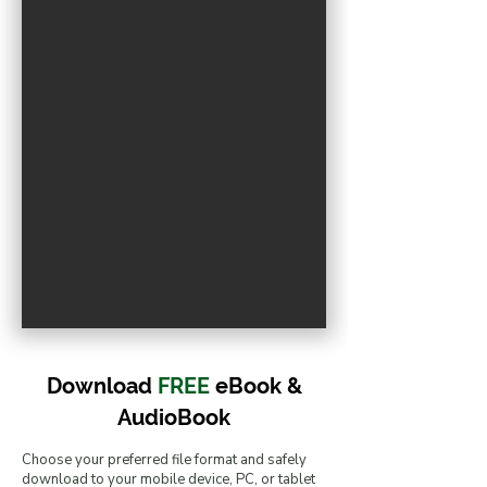
R
O
.
E
F
I
L
W
Download
FREE
eBook &
AudioBook
Choose your preferred file format and safely
download to your mobile device, PC, or tablet