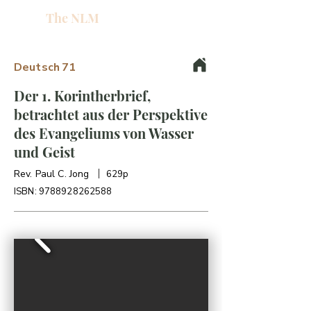
The NLM
L
W
Deutsch
71
E
N
Der 1. Korintherbrief,
betrachtet aus der Perspektive
des Evangeliums von Wasser
E
und Geist
H
Rev. Paul C. Jong
629p
ISBN:
9788928262588
T
G